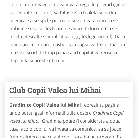
copilul dumneavoastra va invata regulile privind igiena:
sa renunte la scutec, sa foloseasca toaleta si hartia
igienica, sa se spele pe maini si va invata cum sa se
imbrace si sa se dezbrace de anumite lucruri (sa se
incalte,descalte si implicit sa lege,dezlege siretul). Daca
haina are fermoare, nasturi sau capse va trece doar un
interval scurt de timp pana cand copilul va reusi sa
deprinda si aceste obiceiuri.
Club Copii Valea lui Mihai
Gradinite Copii Valea lui Mihai
reprezinta pagina
unde puteti gasi informatii utile despre
Gradinite Copii
Valea lui Mihai
. Gradinita poate fi considerata a doua
casa, acolo copilul va invata sa comunice, sa se joace
frumos impreuna cu alti copii, sa aiba un program fix.