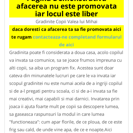
afacerea nu este promovata
iar locul este liber
Gradinite Copii Valea lui Mihai
daca doresti ca afacerea ta sa fie promovata aici
te rugam
contacteaza-ne completand formularul
de aici
Gradinita poate fi considerata a doua casa, acolo copilul
va invata sa comunice, sa se joace frumos impreuna cu
alti copii, sa aiba un program fix. Acestea sunt doar
cateva din minunatele lucruri pe care le va invata iar
scopul gradinitei nu este numai acela de a ingriji copilul
si de a-l pregati pentru scoala, ci si de a-i invata sa fie
mai creativi, mai capabili si mai darnici. Invatarea prin
joaca ii ajuta foarte mult pe copii sa descopere lumea,
sa gaseasca raspunsuri la modul in care lumea
"functioneaza": cum apar florile, de ce ploua, de ce este
frig sau cald, de unde vine apa, de ce e noapte.Aici