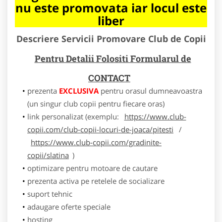
nu este promovata iar locul este
liber
Descriere Servicii Promovare Club de Copii
Pentru Detalii Folositi Formularul de
CONTACT
prezenta
EXCLUSIVA
pentru orasul dumneavoastra
(un singur club copii pentru fiecare oras)
link personalizat (exemplu:
https://www.club-
copii.com/club-copii-locuri-de-joaca/pitesti
/
https://www.club-copii.com/gradinite-
copii/slatina
)
optimizare pentru motoare de cautare
prezenta activa pe retelele de socializare
suport tehnic
adaugare oferte speciale
hosting