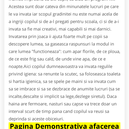
Acestea sunt doar cateva din minunatele lucruri pe care
le va invata iar scopul gradinitei nu este numai acela de
a ingriji copilul si de a-l pregati pentru scoala, ci si de a-i
invata sa fie mai creativi, mai capabili si mai darnici.
Invatarea prin joaca ii ajuta foarte mult pe copii sa
descopere lumea, sa gaseasca raspunsuri la modul in
care lumea "functioneaza": cum apar florile, de ce ploua,
de ce este frig sau cald, de unde vine apa, de ce e
noapte.Aici copilul dumneavoastra va invata regulile
privind igiena: sa renunte la scutec, sa foloseasca toaleta
si hartia igienica, sa se spele pe maini si va invata cum
sa se imbrace si sa se dezbrace de anumite lucruri (sa se
incalte,descalte si implicit sa lege,dezlege siretul). Daca
haina are fermoare, nasturi sau capse va trece doar un
interval scurt de timp pana cand copilul va reusi sa
deprinda si aceste obiceiuri.
Pagina Demonstrativa afacerea