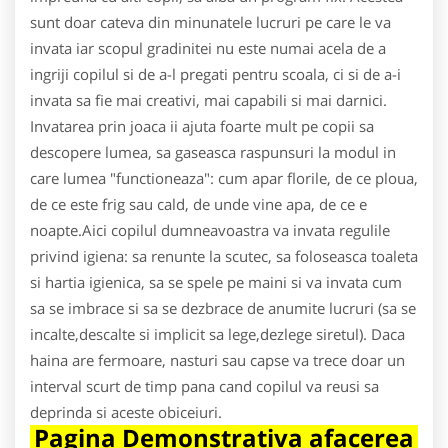
sunt doar cateva din minunatele lucruri pe care le va
invata iar scopul gradinitei nu este numai acela de a
ingriji copilul si de a-l pregati pentru scoala, ci si de a-i
invata sa fie mai creativi, mai capabili si mai darnici.
Invatarea prin joaca ii ajuta foarte mult pe copii sa
descopere lumea, sa gaseasca raspunsuri la modul in
care lumea "functioneaza": cum apar florile, de ce ploua,
de ce este frig sau cald, de unde vine apa, de ce e
noapte.Aici copilul dumneavoastra va invata regulile
privind igiena: sa renunte la scutec, sa foloseasca toaleta
si hartia igienica, sa se spele pe maini si va invata cum
sa se imbrace si sa se dezbrace de anumite lucruri (sa se
incalte,descalte si implicit sa lege,dezlege siretul). Daca
haina are fermoare, nasturi sau capse va trece doar un
interval scurt de timp pana cand copilul va reusi sa
deprinda si aceste obiceiuri.
Pagina Demonstrativa afacerea