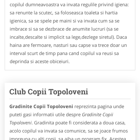
copilul dumneavoastra va invata regulile privind igiena:
sa renunte la scutec, sa foloseasca toaleta si hartia
igienica, sa se spele pe maini si va invata cum sa se
imbrace si sa se dezbrace de anumite lucruri (sa se
incalte,descalte si implicit sa lege,dezlege siretul). Daca
haina are fermoare, nasturi sau capse va trece doar un
interval scurt de timp pana cand copilul va reusi sa
deprinda si aceste obiceiuri.
Club Copii Topoloveni
Gradinite Copii Topoloveni
reprezinta pagina unde
puteti gasi informatii utile despre
Gradinite Copii
Topoloveni
. Gradinita poate fi considerata a doua casa,
acolo copilul va invata sa comunice, sa se joace frumos
impreuna cu alti copii, sa aiba un program fix. Acestea