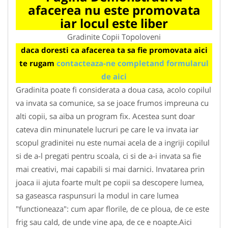
afacerea nu este promovata
iar locul este liber
Gradinite Copii Topoloveni
daca doresti ca afacerea ta sa fie promovata aici
te rugam
contacteaza-ne completand formularul
de aici
Gradinita poate fi considerata a doua casa, acolo copilul
va invata sa comunice, sa se joace frumos impreuna cu
alti copii, sa aiba un program fix. Acestea sunt doar
cateva din minunatele lucruri pe care le va invata iar
scopul gradinitei nu este numai acela de a ingriji copilul
si de a-l pregati pentru scoala, ci si de a-i invata sa fie
mai creativi, mai capabili si mai darnici. Invatarea prin
joaca ii ajuta foarte mult pe copii sa descopere lumea,
sa gaseasca raspunsuri la modul in care lumea
"functioneaza": cum apar florile, de ce ploua, de ce este
frig sau cald, de unde vine apa, de ce e noapte.Aici