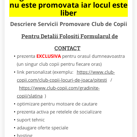
nu este promovata iar locul este
liber
Descriere Servicii Promovare Club de Copii
Pentru Detalii Folositi Formularul de
CONTACT
prezenta
EXCLUSIVA
pentru orasul dumneavoastra
(un singur club copii pentru fiecare oras)
link personalizat (exemplu:
https://www.club-
copii.com/club-copii-locuri-de-joaca/pitesti
/
https://www.club-copii.com/gradinite-
copii/slatina
)
optimizare pentru motoare de cautare
prezenta activa pe retelele de socializare
suport tehnic
adaugare oferte speciale
hosting