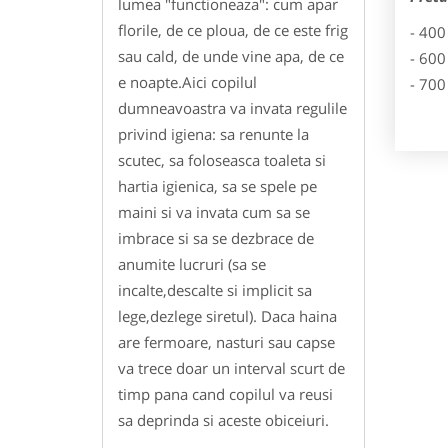
lumea "functioneaza": cum apar
florile, de ce ploua, de ce este frig
- 400
sau cald, de unde vine apa, de ce
- 600
e noapte.Aici copilul
- 700
dumneavoastra va invata regulile
privind igiena: sa renunte la
scutec, sa foloseasca toaleta si
hartia igienica, sa se spele pe
maini si va invata cum sa se
imbrace si sa se dezbrace de
anumite lucruri (sa se
incalte,descalte si implicit sa
lege,dezlege siretul). Daca haina
are fermoare, nasturi sau capse
va trece doar un interval scurt de
timp pana cand copilul va reusi
sa deprinda si aceste obiceiuri.