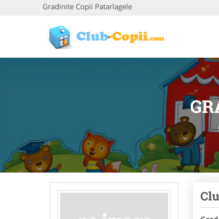
Gradinite Copii Patarlagele
GR
Clu