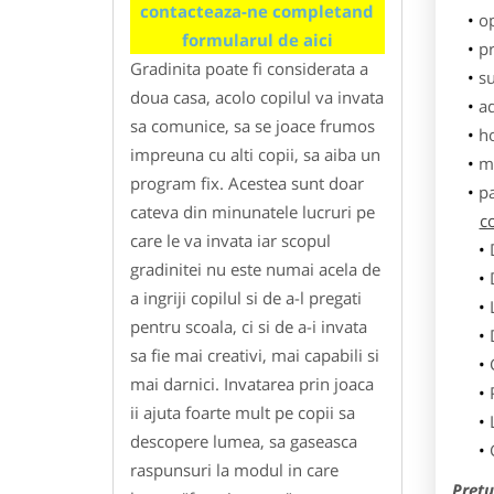
contacteaza-ne completand
o
formularul de aici
pr
Gradinita poate fi considerata a
su
doua casa, acolo copilul va invata
ad
sa comunice, sa se joace frumos
h
impreuna cu alti copii, sa aiba un
m
program fix. Acestea sunt doar
p
cateva din minunatele lucruri pe
co
care le va invata iar scopul
gradinitei nu este numai acela de
a ingriji copilul si de a-l pregati
pentru scoala, ci si de a-i invata
sa fie mai creativi, mai capabili si
mai darnici. Invatarea prin joaca
ii ajuta foarte mult pe copii sa
descopere lumea, sa gaseasca
raspunsuri la modul in care
Pretu