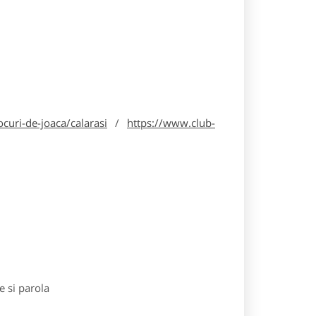
curi-de-joaca/calarasi
/
https://www.club-
e si parola