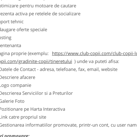
ptimizare pentru motoare de cautare
ezenta activa pe retelele de socializare
port tehnic
augare oferte speciale
osting
entenanta
agina proprie (exemplu:
https://www.club-copii.com/club-copii-lo
pii.com/gradinite-copii/tineretului
) unde va puteti afisa:
Datele de Contact - adresa, telefoane, fax, email, website
Descriere afacere
Logo companie
Descrierea Serviciilor si a Preturilor
Galerie Foto
Pozitionare pe Harta Interactiva
Link catre propriul site
Gestionarea informatiilor promovate, printr-un cont, cu user nam
ri promovare: