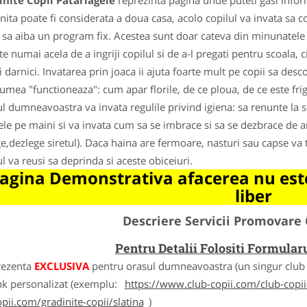
nite Copii Patarlagele
reprezinta pagina unde puteti gasi infor
nita poate fi considerata a doua casa, acolo copilul va invata sa 
, sa aiba un program fix. Acestea sunt doar cateva din minunatele l
e numai acela de a ingriji copilul si de a-l pregati pentru scoala, ci
i darnici. Invatarea prin joaca ii ajuta foarte mult pe copii sa de
lumea "functioneaza": cum apar florile, de ce ploua, de ce este fri
ul dumneavoastra va invata regulile privind igiena: sa renunte la sc
ele pe maini si va invata cum sa se imbrace si sa se dezbrace de anu
ge,dezlege siretul). Daca haina are fermoare, nasturi sau capse va
ul va reusi sa deprinda si aceste obiceiuri.
agina Demonstrativa afacerea nu este
liber
Descriere Servicii Promovare 
Pentru Detalii Folositi Formula
rezenta
EXCLUSIVA
pentru orasul dumneavoastra (un singur club c
nk personalizat (exemplu:
https://www.club-copii.com/club-copii-
opii.com/gradinite-copii/slatina
)