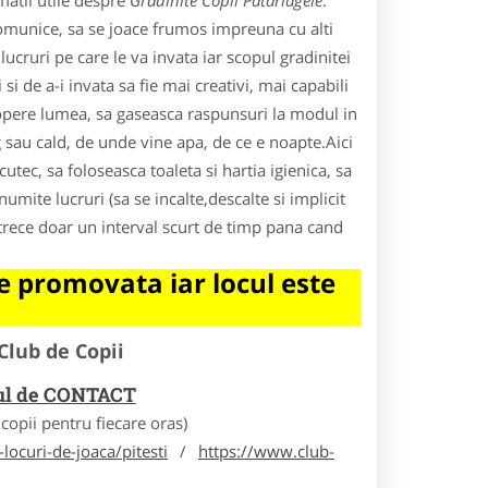
matii utile despre
Gradinite Copii Patarlagele
.
comunice, sa se joace frumos impreuna cu alti
ucruri pe care le va invata iar scopul gradinitei
 si de a-i invata sa fie mai creativi, mai capabili
scopere lumea, sa gaseasca raspunsuri la modul in
g sau cald, de unde vine apa, de ce e noapte.Aici
utec, sa foloseasca toaleta si hartia igienica, sa
mite lucruri (sa se incalte,descalte si implicit
 trece doar un interval scurt de timp pana cand
 promovata iar locul este
Club de Copii
rul de CONTACT
opii pentru fiecare oras)
locuri-de-joaca/pitesti
/
https://www.club-