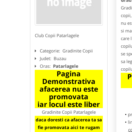
Gradi
Gradi
copii
nu est
si ma
Club Copii Patarlagele
care 
copil
Categorie:
Gradinite Copii
se sp
Judet:
Buzau
sa le
Oras:
Patarlagele
copil
Pagina
P
Demonstrativa
afacerea nu este
promovata
iar locul este liber
Gradinite Copii Patarlagele
p
daca doresti ca afacerea ta sa
li
fie promovata aici te rugam
c