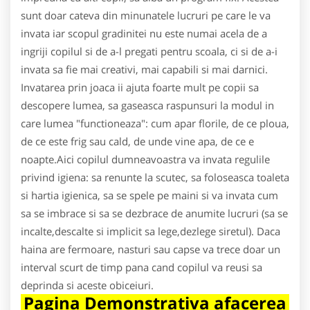
sunt doar cateva din minunatele lucruri pe care le va
invata iar scopul gradinitei nu este numai acela de a
ingriji copilul si de a-l pregati pentru scoala, ci si de a-i
invata sa fie mai creativi, mai capabili si mai darnici.
Invatarea prin joaca ii ajuta foarte mult pe copii sa
descopere lumea, sa gaseasca raspunsuri la modul in
care lumea "functioneaza": cum apar florile, de ce ploua,
de ce este frig sau cald, de unde vine apa, de ce e
noapte.Aici copilul dumneavoastra va invata regulile
privind igiena: sa renunte la scutec, sa foloseasca toaleta
si hartia igienica, sa se spele pe maini si va invata cum
sa se imbrace si sa se dezbrace de anumite lucruri (sa se
incalte,descalte si implicit sa lege,dezlege siretul). Daca
haina are fermoare, nasturi sau capse va trece doar un
interval scurt de timp pana cand copilul va reusi sa
deprinda si aceste obiceiuri.
Pagina Demonstrativa afacerea