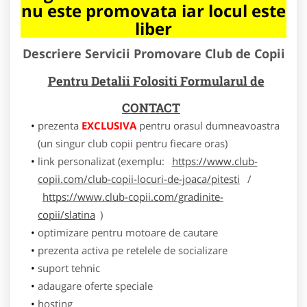
nu este promovata iar locul este
liber
Descriere Servicii Promovare Club de Copii
Pentru Detalii Folositi Formularul de
CONTACT
prezenta
EXCLUSIVA
pentru orasul dumneavoastra
(un singur club copii pentru fiecare oras)
link personalizat (exemplu:
https://www.club-
copii.com/club-copii-locuri-de-joaca/pitesti
/
https://www.club-copii.com/gradinite-
copii/slatina
)
optimizare pentru motoare de cautare
prezenta activa pe retelele de socializare
suport tehnic
adaugare oferte speciale
hosting