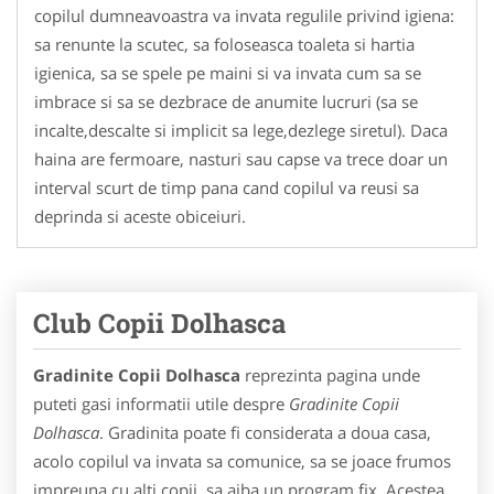
copilul dumneavoastra va invata regulile privind igiena:
sa renunte la scutec, sa foloseasca toaleta si hartia
igienica, sa se spele pe maini si va invata cum sa se
imbrace si sa se dezbrace de anumite lucruri (sa se
incalte,descalte si implicit sa lege,dezlege siretul). Daca
haina are fermoare, nasturi sau capse va trece doar un
interval scurt de timp pana cand copilul va reusi sa
deprinda si aceste obiceiuri.
Club Copii Dolhasca
Gradinite Copii Dolhasca
reprezinta pagina unde
puteti gasi informatii utile despre
Gradinite Copii
Dolhasca
. Gradinita poate fi considerata a doua casa,
acolo copilul va invata sa comunice, sa se joace frumos
impreuna cu alti copii, sa aiba un program fix. Acestea