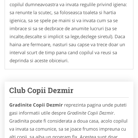
copilul dumneavoastra va invata regulile privind igiena:
sa renunte la scutec, sa foloseasca toaleta si hartia
igienica, sa se spele pe maini si va invata cum sa se
imbrace si sa se dezbrace de anumite lucruri (sa se
incalte,descalte si implicit sa lege,dezlege siretul). Daca
haina are fermoare, nasturi sau capse va trece doar un
interval scurt de timp pana cand copilul va reusi sa
deprinda si aceste obiceiuri.
Club Copii Dezmir
Gradinite Copii Dezmir
reprezinta pagina unde puteti
gasi informatii utile despre
Gradinite Copii Dezmir
.
Gradinita poate fi considerata a doua casa, acolo copilul
va invata sa comunice, sa se joace frumos impreuna cu
alti copii, sa aiba un program fix. Acestea sunt doar