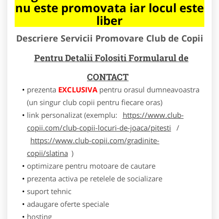
nu este promovata iar locul este
liber
Descriere Servicii Promovare Club de Copii
Pentru Detalii Folositi Formularul de
CONTACT
prezenta
EXCLUSIVA
pentru orasul dumneavoastra
(un singur club copii pentru fiecare oras)
link personalizat (exemplu:
https://www.club-
copii.com/club-copii-locuri-de-joaca/pitesti
/
https://www.club-copii.com/gradinite-
copii/slatina
)
optimizare pentru motoare de cautare
prezenta activa pe retelele de socializare
suport tehnic
adaugare oferte speciale
hosting