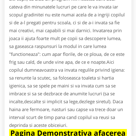
cateva din minunatele lucruri pe care le va invata iar
scopul gradinitei nu este numai acela de a ingriji copilul
si de a-l pregati pentru scoala, ci si de a-i invata sa fie
mai creativi, mai capabili si mai darnici. Invatarea prin
joaca ii ajuta foarte mult pe copii sa descopere lumea,
sa gaseasca raspunsuri la modul in care lumea
"functioneaza": cum apar florile, de ce ploua, de ce este
frig sau cald, de unde vine apa, de ce e noapte.Aici
copilul dumneavoastra va invata regulile privind igiena:
sa renunte la scutec, sa foloseasca toaleta si hartia
igienica, sa se spele pe maini si va invata cum sa se
imbrace si sa se dezbrace de anumite lucruri (sa se
incalte,descalte si implicit sa lege,dezlege siretul). Daca
haina are fermoare, nasturi sau capse va trece doar un
interval scurt de timp pana cand copilul va reusi sa
deprinda si aceste obiceiuri.
Pagina Demonstrativa afacerea