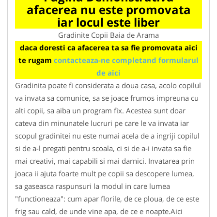
afacerea nu este promovata
iar locul este liber
Gradinite Copii Baia de Arama
daca doresti ca afacerea ta sa fie promovata aici
te rugam
contacteaza-ne completand formularul
de aici
Gradinita poate fi considerata a doua casa, acolo copilul
va invata sa comunice, sa se joace frumos impreuna cu
alti copii, sa aiba un program fix. Acestea sunt doar
cateva din minunatele lucruri pe care le va invata iar
scopul gradinitei nu este numai acela de a ingriji copilul
si de a-l pregati pentru scoala, ci si de a-i invata sa fie
mai creativi, mai capabili si mai darnici. Invatarea prin
joaca ii ajuta foarte mult pe copii sa descopere lumea,
sa gaseasca raspunsuri la modul in care lumea
"functioneaza": cum apar florile, de ce ploua, de ce este
frig sau cald, de unde vine apa, de ce e noapte.Aici