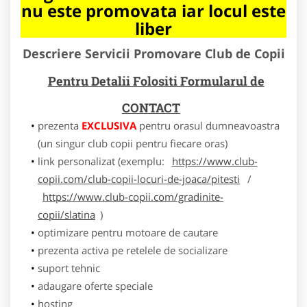
nu este promovata iar locul este
liber
Descriere Servicii Promovare Club de Copii
Pentru Detalii Folositi Formularul de
CONTACT
prezenta
EXCLUSIVA
pentru orasul dumneavoastra
(un singur club copii pentru fiecare oras)
link personalizat (exemplu:
https://www.club-
copii.com/club-copii-locuri-de-joaca/pitesti
/
https://www.club-copii.com/gradinite-
copii/slatina
)
optimizare pentru motoare de cautare
prezenta activa pe retelele de socializare
suport tehnic
adaugare oferte speciale
hosting