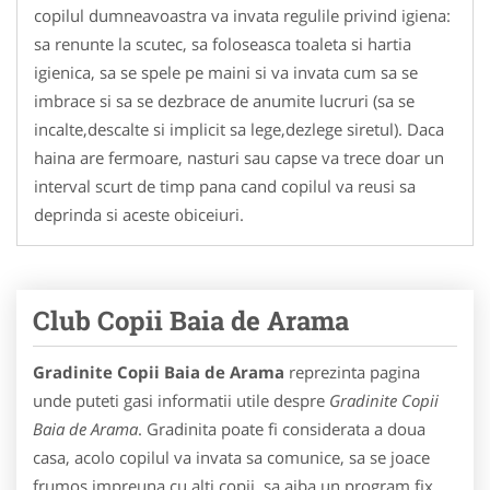
copilul dumneavoastra va invata regulile privind igiena:
sa renunte la scutec, sa foloseasca toaleta si hartia
igienica, sa se spele pe maini si va invata cum sa se
imbrace si sa se dezbrace de anumite lucruri (sa se
incalte,descalte si implicit sa lege,dezlege siretul). Daca
haina are fermoare, nasturi sau capse va trece doar un
interval scurt de timp pana cand copilul va reusi sa
deprinda si aceste obiceiuri.
Club Copii Baia de Arama
Gradinite Copii Baia de Arama
reprezinta pagina
unde puteti gasi informatii utile despre
Gradinite Copii
Baia de Arama
. Gradinita poate fi considerata a doua
casa, acolo copilul va invata sa comunice, sa se joace
frumos impreuna cu alti copii, sa aiba un program fix.