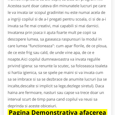
Acestea sunt doar cateva din minunatele lucruri pe care
le va invata iar scopul gradinitei nu este numai acela de
a ingriji copilul si de a-l pregati pentru scoala, ci si de a-i
invata sa fie mai creativi, mai capabili si mai darnici.
Invatarea prin joaca ii ajuta foarte mult pe copii sa
descopere lumea, sa gaseasca raspunsuri la modul in
care lumea "functioneaza": cum apar florile, de ce ploua,
de ce este frig sau cald, de unde vine apa, de ce e
noapte.Aici copilul dumneavoastra va invata regulile
privind igiena: sa renunte la scutec, sa foloseasca toaleta
si hartia igienica, sa se spele pe maini si va invata cum
sa se imbrace si sa se dezbrace de anumite lucruri (sa se
incalte,descalte si implicit sa lege,dezlege siretul). Daca
haina are fermoare, nasturi sau capse va trece doar un
interval scurt de timp pana cand copilul va reusi sa
deprinda si aceste obiceiuri.
Pagina Demonstrativa afacerea