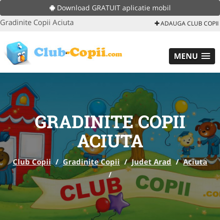
Download GRATUIT aplicatie mobil
Gradinite Copii Aciuta
ADAUGA CLUB COPII
MENU
GRADINITE COPII
ACIUTA
Club Copii
/
Gradinite Copii
/
Judet Arad
/
Aciuta
/