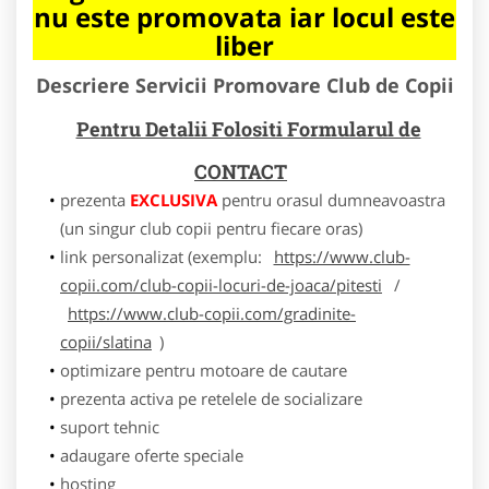
nu este promovata iar locul este
liber
Descriere Servicii Promovare Club de Copii
Pentru Detalii Folositi Formularul de
CONTACT
prezenta
EXCLUSIVA
pentru orasul dumneavoastra
(un singur club copii pentru fiecare oras)
link personalizat (exemplu:
https://www.club-
copii.com/club-copii-locuri-de-joaca/pitesti
/
https://www.club-copii.com/gradinite-
copii/slatina
)
optimizare pentru motoare de cautare
prezenta activa pe retelele de socializare
suport tehnic
adaugare oferte speciale
hosting