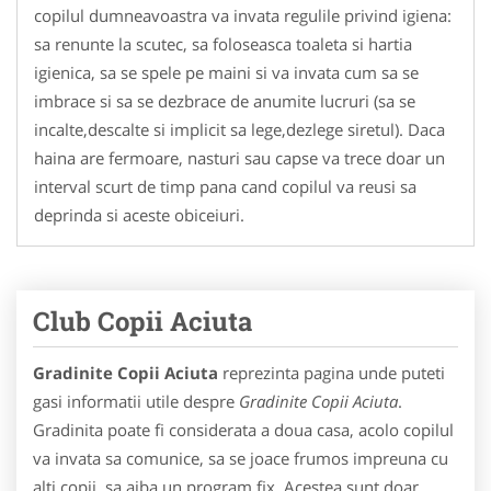
copilul dumneavoastra va invata regulile privind igiena:
sa renunte la scutec, sa foloseasca toaleta si hartia
igienica, sa se spele pe maini si va invata cum sa se
imbrace si sa se dezbrace de anumite lucruri (sa se
incalte,descalte si implicit sa lege,dezlege siretul). Daca
haina are fermoare, nasturi sau capse va trece doar un
interval scurt de timp pana cand copilul va reusi sa
deprinda si aceste obiceiuri.
Club Copii Aciuta
Gradinite Copii Aciuta
reprezinta pagina unde puteti
gasi informatii utile despre
Gradinite Copii Aciuta
.
Gradinita poate fi considerata a doua casa, acolo copilul
va invata sa comunice, sa se joace frumos impreuna cu
alti copii, sa aiba un program fix. Acestea sunt doar