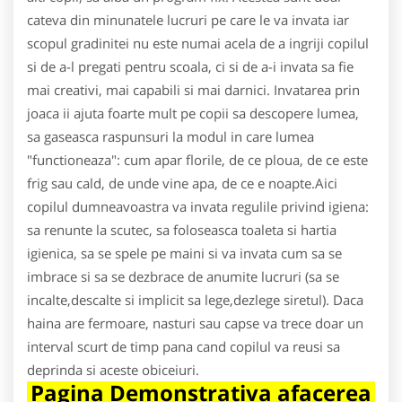
cateva din minunatele lucruri pe care le va invata iar
scopul gradinitei nu este numai acela de a ingriji copilul
si de a-l pregati pentru scoala, ci si de a-i invata sa fie
mai creativi, mai capabili si mai darnici. Invatarea prin
joaca ii ajuta foarte mult pe copii sa descopere lumea,
sa gaseasca raspunsuri la modul in care lumea
"functioneaza": cum apar florile, de ce ploua, de ce este
frig sau cald, de unde vine apa, de ce e noapte.Aici
copilul dumneavoastra va invata regulile privind igiena:
sa renunte la scutec, sa foloseasca toaleta si hartia
igienica, sa se spele pe maini si va invata cum sa se
imbrace si sa se dezbrace de anumite lucruri (sa se
incalte,descalte si implicit sa lege,dezlege siretul). Daca
haina are fermoare, nasturi sau capse va trece doar un
interval scurt de timp pana cand copilul va reusi sa
deprinda si aceste obiceiuri.
Pagina Demonstrativa afacerea