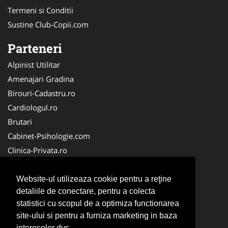
Termeni si Conditii
Sustine Club-Copii.com
Parteneri
Alpinist Utilitar
Amenajari Gradina
Birouri-Cadastru.ro
Cardiologul.ro
Brutari
Cabinet-Psihologie.com
Clinica-Privata.ro
Firma-Securitate.ro
Cabinet-Individual.ro
Website-ul utilizeaza cookie pentru a reţine
detaliile de conectare, pentru a colecta
CentruInchirieri.ro
statistici cu scopul de a optimiza functionarea
Echipamente Romania
site-ului si pentru a furniza marketing in baza
MedicAcupunctura.ro
intereselor dvs.