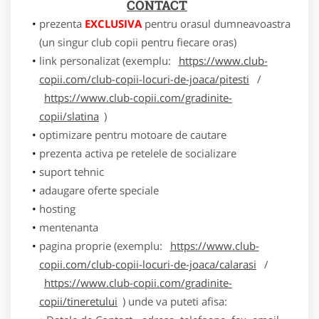
CONTACT
prezenta
EXCLUSIVA
pentru orasul dumneavoastra
(un singur club copii pentru fiecare oras)
link personalizat (exemplu:
https://www.club-
copii.com/club-copii-locuri-de-joaca/pitesti
/
https://www.club-copii.com/gradinite-
copii/slatina
)
optimizare pentru motoare de cautare
prezenta activa pe retelele de socializare
suport tehnic
adaugare oferte speciale
hosting
mentenanta
pagina proprie (exemplu:
https://www.club-
copii.com/club-copii-locuri-de-joaca/calarasi
/
https://www.club-copii.com/gradinite-
copii/tineretului
) unde va puteti afisa: