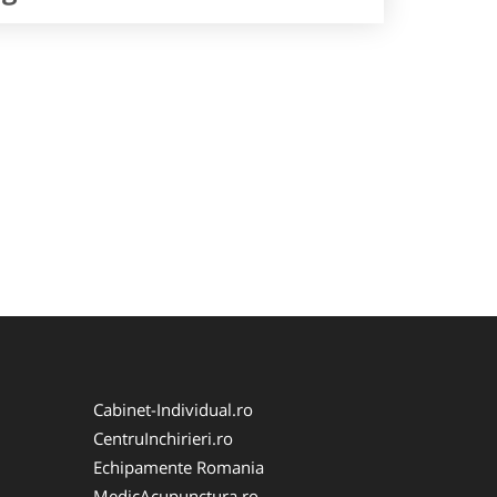
Cabinet-Individual.ro
CentruInchirieri.ro
Echipamente Romania
MedicAcupunctura.ro