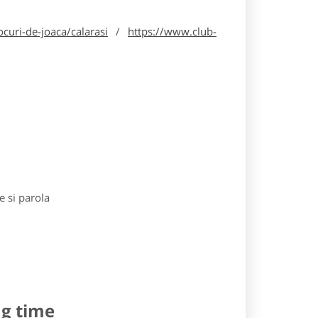
curi-de-joaca/calarasi
/
https://www.club-
e si parola
ng time