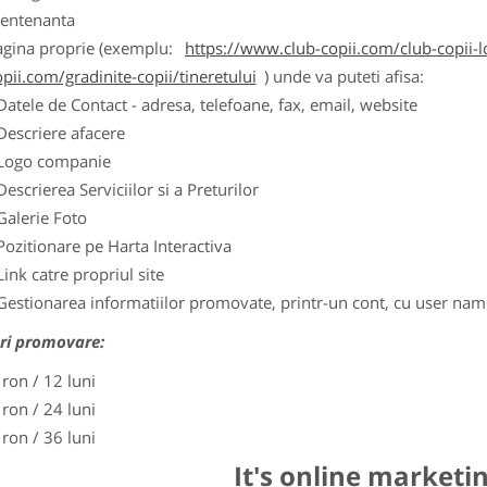
entenanta
agina proprie (exemplu:
https://www.club-copii.com/club-copii-lo
pii.com/gradinite-copii/tineretului
) unde va puteti afisa:
Datele de Contact - adresa, telefoane, fax, email, website
Descriere afacere
Logo companie
Descrierea Serviciilor si a Preturilor
Galerie Foto
Pozitionare pe Harta Interactiva
Link catre propriul site
Gestionarea informatiilor promovate, printr-un cont, cu user nam
ri promovare:
 ron / 12 luni
 ron / 24 luni
 ron / 36 luni
It's online marketi