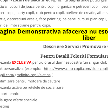
Copii - Locuri de joaca Siret
reprezinta pagina unde puteti gasi 
Siret
. Locuri de joaca pentru copii, organizare petreceri copii, pet
eri copii, party copii, club pentru copii, ateliere de creatie, after 
tie, decoratiuni vesele, face painting, baloane, cursuri pian copii, 
ri de limbi straine pentru copii.
agina Demonstrativa afacerea nu este
liber
Descriere Servicii Promovare 
Pentru Detalii Folositi Formula
rezenta
EXCLUSIVA
pentru orasul dumneavoastra (un singur club c
nk personalizat (exemplu:
https://www.club-copii.com/club-copii-
opii.com/gradinite-copii/slatina
)
ptimizare pentru motoare de cautare
ezenta activa pe retelele de socializare
port tehnic
augare oferte speciale
osting