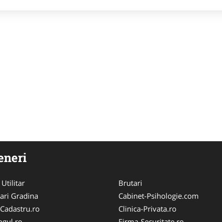
eneri
 Utilitar
Brutari
ari Gradina
Cabinet-Psihologie.com
-Cadastru.ro
Clinica-Privata.ro
ogul.ro
Firma-Securitate.ro