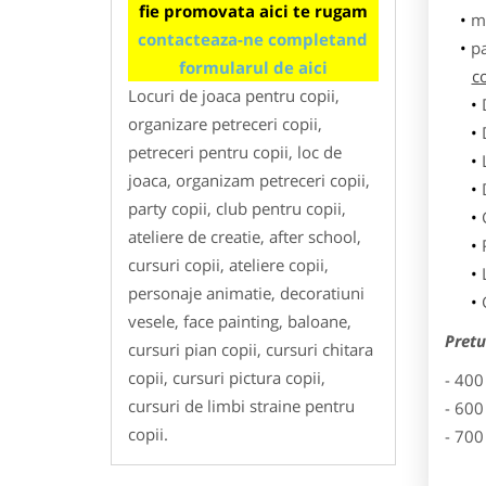
fie promovata aici te rugam
m
contacteaza-ne completand
p
formularul de aici
co
Locuri de joaca pentru copii,
organizare petreceri copii,
petreceri pentru copii, loc de
joaca, organizam petreceri copii,
party copii, club pentru copii,
ateliere de creatie, after school,
cursuri copii, ateliere copii,
personaje animatie, decoratiuni
vesele, face painting, baloane,
Pretu
cursuri pian copii, cursuri chitara
copii, cursuri pictura copii,
- 400
cursuri de limbi straine pentru
- 600
copii.
- 700