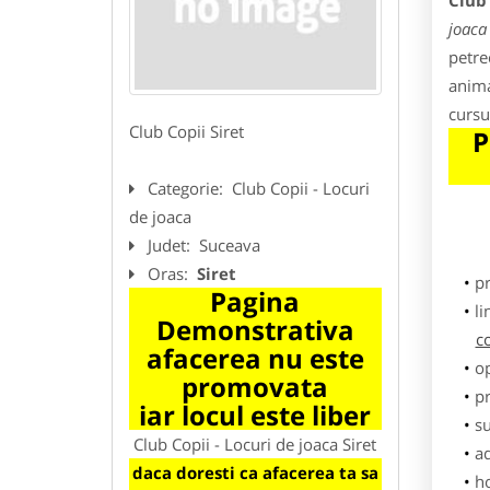
Club 
joaca 
petrec
anima
cursu
Club Copii Siret
P
Categorie:
Club Copii - Locuri
de joaca
Judet:
Suceava
Oras:
Siret
p
Pagina
li
Demonstrativa
c
afacerea nu este
o
promovata
pr
iar locul este liber
su
Club Copii - Locuri de joaca Siret
ad
daca doresti ca afacerea ta sa
h