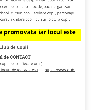
informatii utile despre
Club Copii - Locuri de
receri pentru copii, loc de joaca, organizam
school, cursuri copii, ateliere copii, personaje
cursuri chitara copii, cursuri pictura copii,
 promovata iar locul este
Club de Copii
rul de CONTACT
opii pentru fiecare oras)
locuri-de-joaca/pitesti
/
https://www.club-