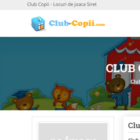
Club Copii - Locuri de joaca Siret
CLUB 
Clu
Clu