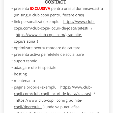
CONTACT
prezenta
EXCLUSIVA
pentru orasul dumneavoastra
(un singur club copii pentru fiecare oras)
link personalizat (exemplu:
https://www.club-
copii.com/club-copii-locuri-de-joaca/pitesti
/
https://www.club-copii.com/gradinite-
copii/slatina
)
optimizare pentru motoare de cautare
prezenta activa pe retelele de socializare
suport tehnic
adaugare oferte speciale
hosting
mentenanta
pagina proprie (exemplu:
https://www.club-
copii.com/club-copii-locuri-de-joaca/calarasi
/
https://www.club-copii.com/gradinite-
copii/tineretului
) unde va puteti afisa: