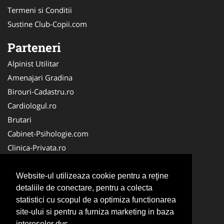
Termeni si Conditii
Sustine Club-Copii.com
Parteneri
Alpinist Utilitar
Amenajari Gradina
Birouri-Cadastru.ro
Cardiologul.ro
Brutari
Cabinet-Psihologie.com
Clinica-Privata.ro
Firma-Securitate.ro
Cabinet-Individual.ro
Website-ul utilizeaza cookie pentru a reţine
detaliile de conectare, pentru a colecta
CentruInchirieri.ro
statistici cu scopul de a optimiza functionarea
Echipamente Romania
site-ului si pentru a furniza marketing in baza
MedicAcupunctura.ro
intereselor dvs.