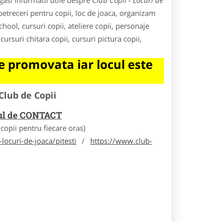
asi informatii utile despre
Club Copii - Locuri de
 petreceri pentru copii, loc de joaca, organizam
school, cursuri copii, ateliere copii, personaje
cursuri chitara copii, cursuri pictura copii,
 promovata iar locul este
Club de Copii
rul de CONTACT
opii pentru fiecare oras)
locuri-de-joaca/pitesti
/
https://www.club-