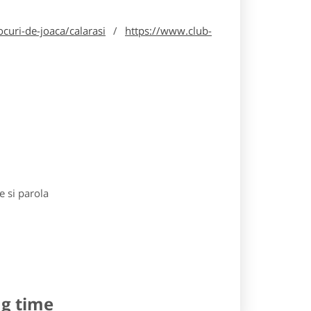
curi-de-joaca/calarasi
/
https://www.club-
e si parola
ng time