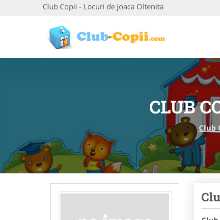
Club Copii - Locuri de joaca Oltenita
CLUB CO
Club 
Clu