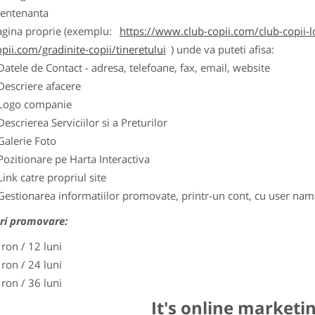
entenanta
agina proprie (exemplu:
https://www.club-copii.com/club-copii-lo
pii.com/gradinite-copii/tineretului
) unde va puteti afisa:
Datele de Contact - adresa, telefoane, fax, email, website
Descriere afacere
Logo companie
Descrierea Serviciilor si a Preturilor
Galerie Foto
Pozitionare pe Harta Interactiva
Link catre propriul site
Gestionarea informatiilor promovate, printr-un cont, cu user nam
ri promovare:
 ron / 12 luni
 ron / 24 luni
 ron / 36 luni
It's online marketi