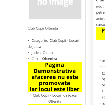
Club 
joaca
petrec
anima
cursu
Club Copii Oltenita
P
Categorie:
Club Copii - Locuri
de joaca
Judet:
Calarasi
Oras:
Oltenita
p
Pagina
li
Demonstrativa
c
afacerea nu este
o
promovata
pr
iar locul este liber
su
Club Copii - Locuri de joaca
ad
Oltenita
h