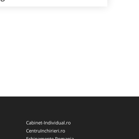
Cabinet-Individual.ro
CentruInchirieri.ro
Echipamente Romania