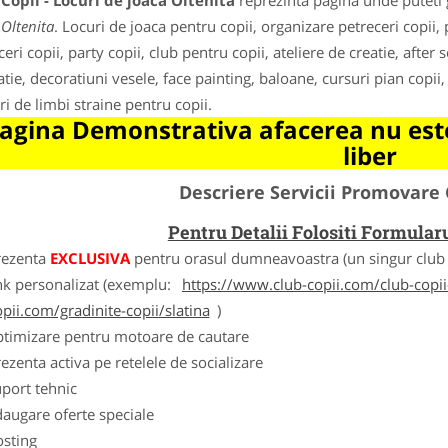
Copii - Locuri de joaca Oltenita
reprezinta pagina unde puteti g
 Oltenita
. Locuri de joaca pentru copii, organizare petreceri copii,
eri copii, party copii, club pentru copii, ateliere de creatie, after 
tie, decoratiuni vesele, face painting, baloane, cursuri pian copii, 
ri de limbi straine pentru copii.
agina Demonstrativa afacerea nu este
liber
Descriere Servicii Promovare 
Pentru Detalii Folositi Formula
rezenta
EXCLUSIVA
pentru orasul dumneavoastra (un singur club c
nk personalizat (exemplu:
https://www.club-copii.com/club-copii-
opii.com/gradinite-copii/slatina
)
ptimizare pentru motoare de cautare
ezenta activa pe retelele de socializare
port tehnic
augare oferte speciale
osting