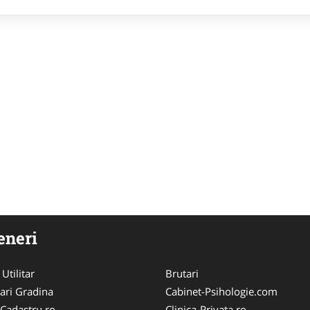
eneri
 Utilitar
Brutari
ari Gradina
Cabinet-Psihologie.com
-Cadastru.ro
Clinica-Privata.ro