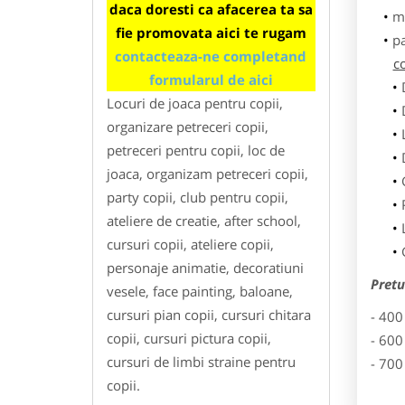
daca doresti ca afacerea ta sa
m
fie promovata aici te rugam
p
contacteaza-ne completand
co
formularul de aici
Locuri de joaca pentru copii,
organizare petreceri copii,
petreceri pentru copii, loc de
joaca, organizam petreceri copii,
party copii, club pentru copii,
ateliere de creatie, after school,
cursuri copii, ateliere copii,
personaje animatie, decoratiuni
Pretu
vesele, face painting, baloane,
cursuri pian copii, cursuri chitara
- 400
copii, cursuri pictura copii,
- 600
cursuri de limbi straine pentru
- 700
copii.