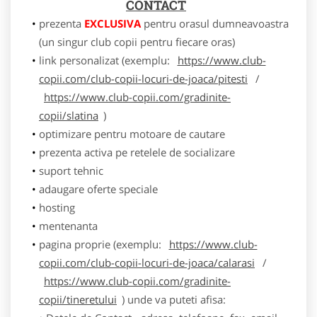
CONTACT
prezenta
EXCLUSIVA
pentru orasul dumneavoastra
(un singur club copii pentru fiecare oras)
link personalizat (exemplu:
https://www.club-
copii.com/club-copii-locuri-de-joaca/pitesti
/
https://www.club-copii.com/gradinite-
copii/slatina
)
optimizare pentru motoare de cautare
prezenta activa pe retelele de socializare
suport tehnic
adaugare oferte speciale
hosting
mentenanta
pagina proprie (exemplu:
https://www.club-
copii.com/club-copii-locuri-de-joaca/calarasi
/
https://www.club-copii.com/gradinite-
copii/tineretului
) unde va puteti afisa: