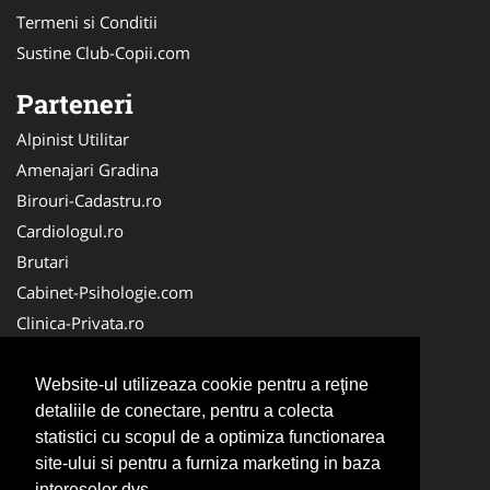
Termeni si Conditii
Sustine Club-Copii.com
Parteneri
Alpinist Utilitar
Amenajari Gradina
Birouri-Cadastru.ro
Cardiologul.ro
Brutari
Cabinet-Psihologie.com
Clinica-Privata.ro
Firma-Securitate.ro
Cabinet-Individual.ro
Website-ul utilizeaza cookie pentru a reţine
detaliile de conectare, pentru a colecta
CentruInchirieri.ro
statistici cu scopul de a optimiza functionarea
Echipamente Romania
site-ului si pentru a furniza marketing in baza
MedicAcupunctura.ro
intereselor dvs.