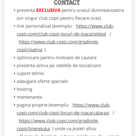
CONTACT
prezenta
EXCLUSIVA
pentru orasul dumneavoastra
(un singur club copii pentru fiecare oras)
link personalizat (exemplu:
https://www.club-
copii.com/club-copii-locuri-de-joaca/pitesti
/
https://www.club-copii.com/gradinite-
copii/slatina
)
optimizare pentru motoare de cautare
prezenta activa pe retelele de socializare
suport tehnic
adaugare oferte speciale
hosting
mentenanta
pagina proprie (exemplu:
https://www.club-
copii.com/club-copii-locuri-de-joaca/calarasi
/
https://www.club-copii.com/gradinite-
copii/tineretului
) unde va puteti afisa: