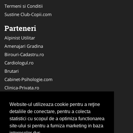
Termeni si Conditii
Sustine Club-Copii.com
Parteneri
Alpinist Utilitar
Amenajari Gradina
Birouri-Cadastru.ro
Cardiologul.ro
Brutari
Cabinet-Psihologie.com
Clinica-Privata.ro
Firma-Securitate.ro
Cabinet-Individual.ro
Website-ul utilizeaza cookie pentru a reţine
detaliile de conectare, pentru a colecta
CentruInchirieri.ro
statistici cu scopul de a optimiza functionarea
Echipamente Romania
site-ului si pentru a furniza marketing in baza
MedicAcupunctura.ro
intereselor dvs.