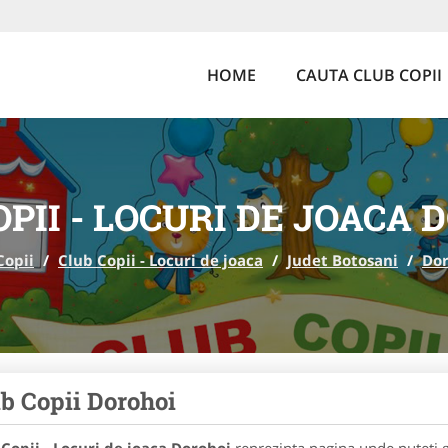
HOME
CAUTA CLUB COPII
OPII - LOCURI DE JOACA 
Copii
/
Club Copii - Locuri de joaca
/
Judet Botosani
/
Dor
b Copii Dorohoi