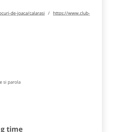
curi-de-joaca/calarasi
/
https://www.club-
e si parola
ng time