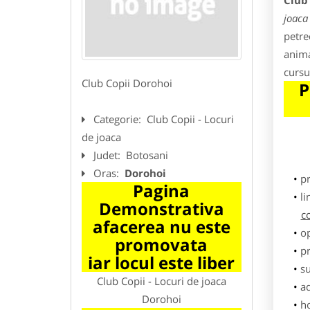
Club 
joaca
petrec
anima
cursu
Club Copii Dorohoi
P
Categorie:
Club Copii - Locuri
de joaca
Judet:
Botosani
Oras:
Dorohoi
p
Pagina
li
Demonstrativa
c
afacerea nu este
o
promovata
pr
iar locul este liber
su
Club Copii - Locuri de joaca
ad
Dorohoi
h