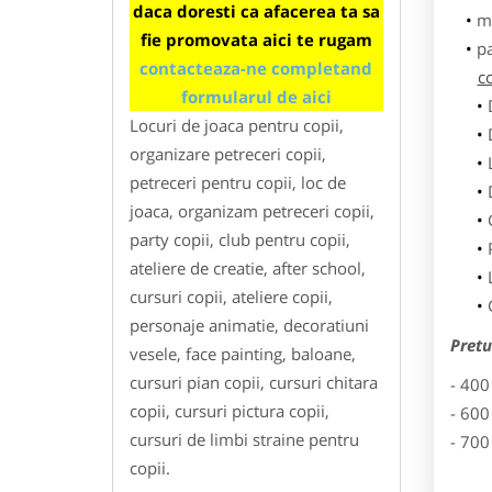
daca doresti ca afacerea ta sa
m
fie promovata aici te rugam
p
contacteaza-ne completand
co
formularul de aici
Locuri de joaca pentru copii,
organizare petreceri copii,
petreceri pentru copii, loc de
joaca, organizam petreceri copii,
party copii, club pentru copii,
ateliere de creatie, after school,
cursuri copii, ateliere copii,
personaje animatie, decoratiuni
Pretu
vesele, face painting, baloane,
cursuri pian copii, cursuri chitara
- 400
copii, cursuri pictura copii,
- 600
cursuri de limbi straine pentru
- 700
copii.