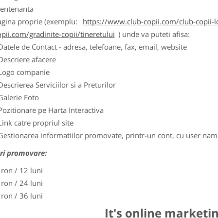
entenanta
agina proprie (exemplu:
https://www.club-copii.com/club-copii-lo
pii.com/gradinite-copii/tineretului
) unde va puteti afisa:
Datele de Contact - adresa, telefoane, fax, email, website
Descriere afacere
Logo companie
Descrierea Serviciilor si a Preturilor
Galerie Foto
Pozitionare pe Harta Interactiva
Link catre propriul site
Gestionarea informatiilor promovate, printr-un cont, cu user nam
ri promovare:
 ron / 12 luni
 ron / 24 luni
 ron / 36 luni
It's online marketi