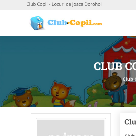
Club Copii - Locuri de joaca Dorohoi
CLUB C
Club 
Clu