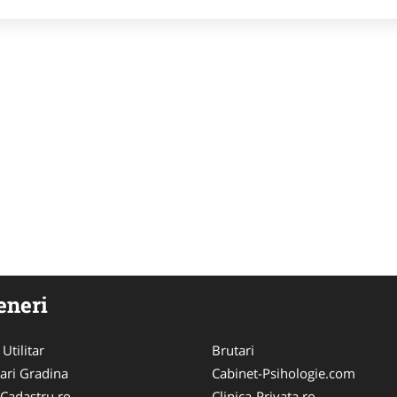
eneri
 Utilitar
Brutari
ari Gradina
Cabinet-Psihologie.com
-Cadastru.ro
Clinica-Privata.ro