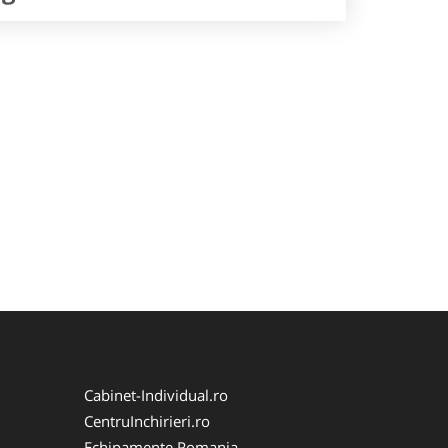
Cabinet-Individual.ro
CentruInchirieri.ro
Echipamente Romania