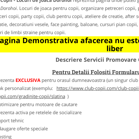
Copii - Locuri de joaca Dorohoi
reprezinta pagina unde puteti g
 Dorohoi
. Locuri de joaca pentru copii, organizare petreceri copii,
eri copii, party copii, club pentru copii, ateliere de creatie, after 
tie, decoratiuni vesele, face painting, baloane, cursuri pian copii, 
ri de limbi straine pentru copii.
agina Demonstrativa afacerea nu este
liber
Descriere Servicii Promovare 
Pentru Detalii Folositi Formula
rezenta
EXCLUSIVA
pentru orasul dumneavoastra (un singur club c
nk personalizat (exemplu:
https://www.club-copii.com/club-copii-
opii.com/gradinite-copii/slatina
)
ptimizare pentru motoare de cautare
ezenta activa pe retelele de socializare
port tehnic
augare oferte speciale
osting