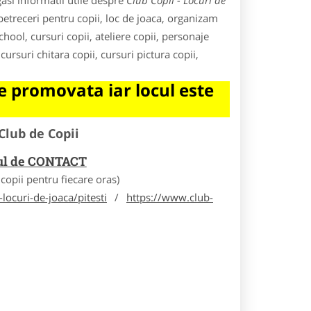
asi informatii utile despre
Club Copii - Locuri de
 petreceri pentru copii, loc de joaca, organizam
school, cursuri copii, ateliere copii, personaje
cursuri chitara copii, cursuri pictura copii,
 promovata iar locul este
Club de Copii
rul de CONTACT
opii pentru fiecare oras)
locuri-de-joaca/pitesti
/
https://www.club-