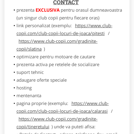
CONTACT
prezenta
EXCLUSIVA
pentru orasul dumneavoastra
(un singur club copii pentru fiecare oras)
link personalizat (exemplu:
https://www.club-
copii.com/club-copii-locuri-de-joaca/pitesti
/
https://www.club-copii.com/gradinite-
copii/slatina
)
optimizare pentru motoare de cautare
prezenta activa pe retelele de socializare
suport tehnic
adaugare oferte speciale
hosting
mentenanta
pagina proprie (exemplu:
https://www.club-
copii.com/club-copii-locuri-de-joaca/calarasi
/
https://www.club-copii.com/gradinite-
copii/tineretului
) unde va puteti afisa: