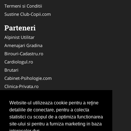
Termeni si Conditii
Sustine Club-Copii.com
Parteneri
Alpinist Utilitar
Amenajari Gradina
Birouri-Cadastru.ro
Cardiologul.ro
Brutari
Cabinet-Psihologie.com
Clinica-Privata.ro
Firma-Securitate.ro
Cabinet-Individual.ro
Website-ul utilizeaza cookie pentru a reţine
detaliile de conectare, pentru a colecta
CentruInchirieri.ro
statistici cu scopul de a optimiza functionarea
Echipamente Romania
site-ului si pentru a furniza marketing in baza
MedicAcupunctura.ro
intereselor dvs.