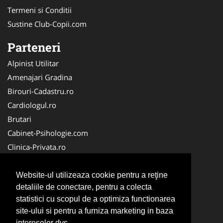
Termeni si Conditii
Sustine Club-Copii.com
Parteneri
Alpinist Utilitar
Amenajari Gradina
Birouri-Cadastru.ro
Cardiologul.ro
Brutari
Cabinet-Psihologie.com
Clinica-Privata.ro
Firma-Securitate.ro
Cabinet-Individual.ro
Website-ul utilizeaza cookie pentru a reţine
detaliile de conectare, pentru a colecta
CentruInchirieri.ro
statistici cu scopul de a optimiza functionarea
Echipamente Romania
site-ului si pentru a furniza marketing in baza
MedicAcupunctura.ro
intereselor dvs.