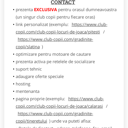
CONTACT
prezenta
EXCLUSIVA
pentru orasul dumneavoastra
(un singur club copii pentru fiecare oras)
link personalizat (exemplu:
https://www.club-
copii.com/club-copii-locuri-de-joaca/pitesti
/
https://www.club-copii.com/gradinite-
copii/slatina
)
optimizare pentru motoare de cautare
prezenta activa pe retelele de socializare
suport tehnic
adaugare oferte speciale
hosting
mentenanta
pagina proprie (exemplu:
https://www.club-
copii.com/club-copii-locuri-de-joaca/calarasi
/
https://www.club-copii.com/gradinite-
copii/tineretului
) unde va puteti afisa: