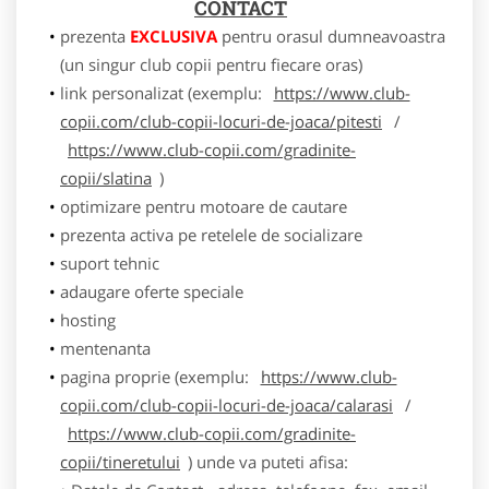
CONTACT
prezenta
EXCLUSIVA
pentru orasul dumneavoastra
(un singur club copii pentru fiecare oras)
link personalizat (exemplu:
https://www.club-
copii.com/club-copii-locuri-de-joaca/pitesti
/
https://www.club-copii.com/gradinite-
copii/slatina
)
optimizare pentru motoare de cautare
prezenta activa pe retelele de socializare
suport tehnic
adaugare oferte speciale
hosting
mentenanta
pagina proprie (exemplu:
https://www.club-
copii.com/club-copii-locuri-de-joaca/calarasi
/
https://www.club-copii.com/gradinite-
copii/tineretului
) unde va puteti afisa: