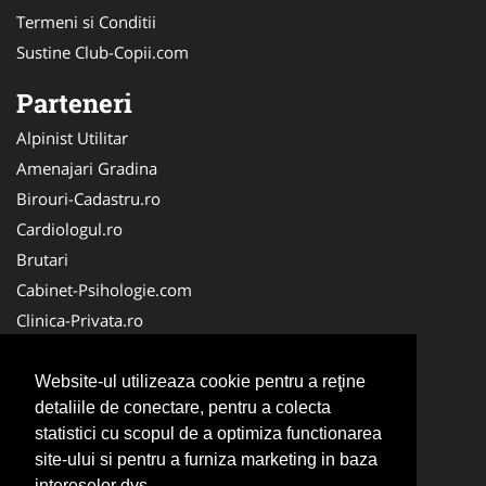
Termeni si Conditii
Sustine Club-Copii.com
Parteneri
Alpinist Utilitar
Amenajari Gradina
Birouri-Cadastru.ro
Cardiologul.ro
Brutari
Cabinet-Psihologie.com
Clinica-Privata.ro
Firma-Securitate.ro
Cabinet-Individual.ro
Website-ul utilizeaza cookie pentru a reţine
detaliile de conectare, pentru a colecta
CentruInchirieri.ro
statistici cu scopul de a optimiza functionarea
Echipamente Romania
site-ului si pentru a furniza marketing in baza
MedicAcupunctura.ro
intereselor dvs.