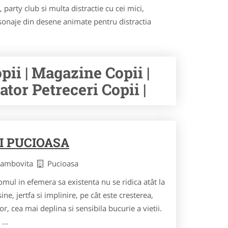
party club si multa distractie cu cei mici,
rsonaje din desene animate pentru distractia
pii | Magazine Copii |
ator Petreceri Copii |
I PUCIOASA
Dambovita
Pucioasa
ul in efemera sa existenta nu se ridica atât la
ine, jertfa si implinire, pe cât este cresterea,
r, cea mai deplina si sensibila bucurie a vietii.
...