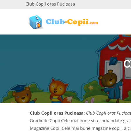
Club Copii oras Pucioasa
C
Club Copii oras Pucioasa
:
Club Copii oras Pucioa
Gradinite Copii Cele mai bune si recomandate gradin
Magazine Copii Cele mai bune magazine copii, aici