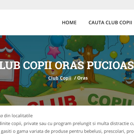
HOME
CAUTA CLUB COPII
LUB COPII ORAS PUCIOA
Club Copii
/
Oras
sa
din localitatile
ite copii, private sau cu program prelungit si multa distractie cu
 gasiti o gama variata de produse pentru bebelusi, prescolari, pr