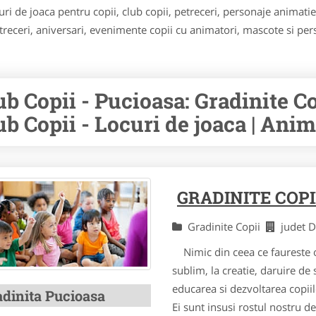
i de joaca pentru copii, club copii, petreceri, personaje animatie, 
treceri, aniversari, evenimente copii cu animatori, mascote si pe
ub Copii - Pucioasa: Gradinite Co
ub Copii - Locuri de joaca | Anim
GRADINITE COPI
Gradinite Copii
judet 
Nimic din ceea ce faureste om
sublim, la creatie, daruire de s
educarea si dezvoltarea copiilo
adinita Pucioasa
Ei sunt insusi rostul nostru de 