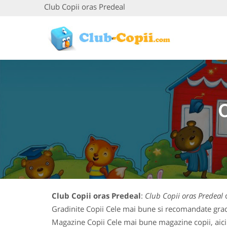
Club Copii oras Predeal
Club Copii oras Predeal
:
Club Copii oras Predeal
d
Gradinite Copii Cele mai bune si recomandate gradin
Magazine Copii Cele mai bune magazine copii, aici