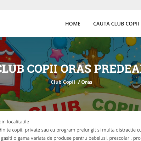
HOME
CAUTA CLUB COPII
CLUB COPII ORAS PREDEA
Club Copii
/
Oras
in localitatile
ite copii, private sau cu program prelungit si multa distractie cu
 gasiti o gama variata de produse pentru bebelusi, prescolari, pr