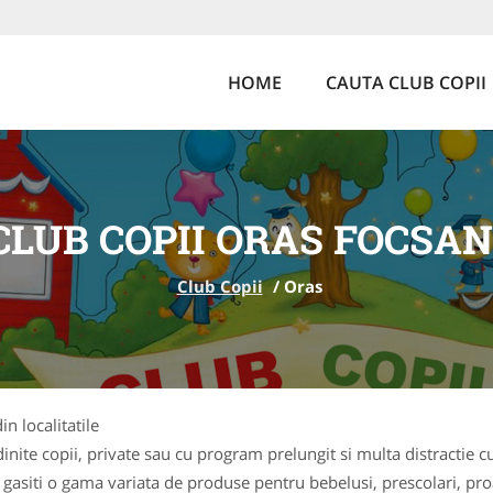
HOME
CAUTA CLUB COPII
CLUB COPII ORAS FOCSAN
Club Copii
/
Oras
in localitatile
ite copii, private sau cu program prelungit si multa distractie cu
 gasiti o gama variata de produse pentru bebelusi, prescolari, pr