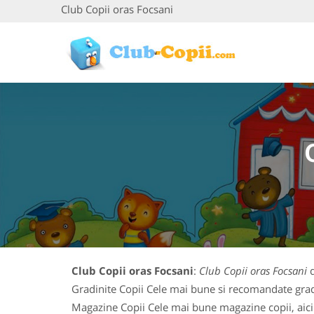
Club Copii oras Focsani
Club Copii oras Focsani
:
Club Copii oras Focsani
d
Gradinite Copii Cele mai bune si recomandate gradin
Magazine Copii Cele mai bune magazine copii, aici