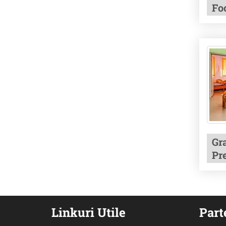
Fo
Gr
Pr
Linkuri Utile
Part