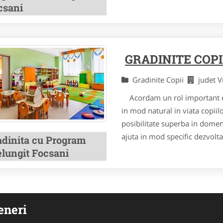
csani
GRADINITE COPI
Gradinite Copii
judet 
Acordam un rol important exp
in mod natural in viata copiil
posibilitate superba in domeni
ajuta in mod specific dezvolta
adinita cu Program
elungit Focsani
eneri