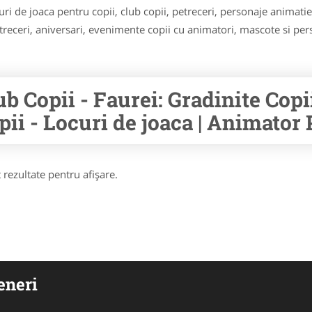
i de joaca pentru copii, club copii, petreceri, personaje animatie, 
treceri, aniversari, evenimente copii cu animatori, mascote si pe
ub Copii - Faurei: Gradinite Copi
pii - Locuri de joaca | Animator P
 rezultate pentru afişare.
eneri