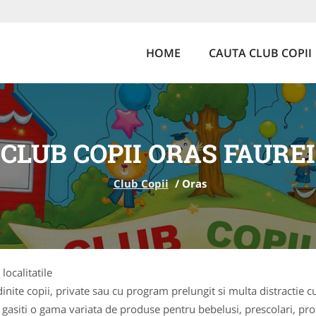
HOME
CAUTA CLUB COPII
CLUB COPII ORAS FAUREI
Club Copii
/
Oras
localitatile
ite copii, private sau cu program prelungit si multa distractie cu
 gasiti o gama variata de produse pentru bebelusi, prescolari, pr