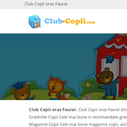
Club Copii oras Faurei
Club Copii oras Faurei
:
Club Copii oras Faurei
din 
Gradinite Copii Cele mai bune si recomandate gradin
Magazine Copii Cele mai bune magazine copii, aici