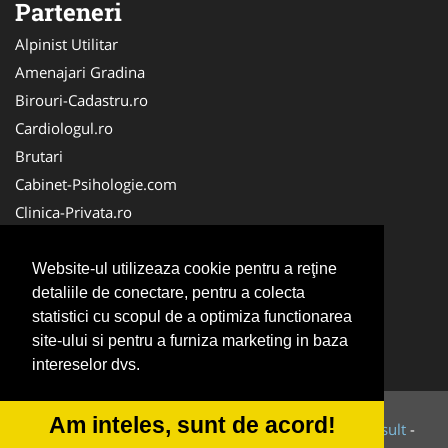
Parteneri
Alpinist Utilitar
Amenajari Gradina
Birouri-Cadastru.ro
Cardiologul.ro
Brutari
Cabinet-Psihologie.com
Clinica-Privata.ro
Firma-Securitate.ro
Cabinet-Individual.ro
Website-ul utilizeaza cookie pentru a reţine
detaliile de conectare, pentru a colecta
CentruInchirieri.ro
statistici cu scopul de a optimiza functionarea
Echipamente Romania
site-ului si pentru a furniza marketing in baza
MedicAcupunctura.ro
intereselor dvs.
Am inteles, sunt de acord!
© 2014-2026 Powered by
VilonMedia
&
Tokaido Consult
-