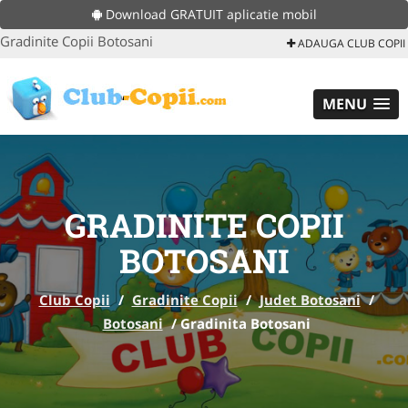
Download GRATUIT aplicatie mobil
Gradinite Copii Botosani
ADAUGA CLUB COPII
MENU
GRADINITE COPII
BOTOSANI
Club Copii
/
Gradinite Copii
/
Judet Botosani
/
Botosani
/
Gradinita Botosani